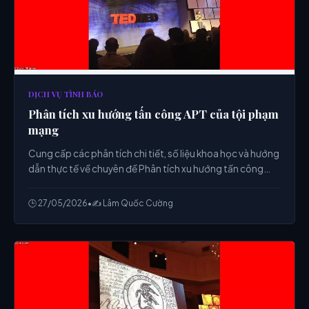
DỊCH VỤ TÌNH BÁO
Phân tích xu hướng tấn công APT của tội phạm
mạng
Cung cấp các phân tích chi tiết, số liệu khoa học và hướng
dẫn thực tế về chuyên đề Phân tích xu hướng tấn công
APT của tội phạm mạng từ chuyên gia.
🕒 27/05/2026
•
✍️ Lâm Quốc Cường