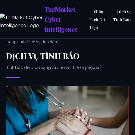
TorMarket
Phân
Dịch Vụ
Cyber
Tích Dữ
Tình Báo
Liệu
Intelligence
Trang chủ
/ Dịch Vụ Tình Báo
DỊCH VỤ TÌNH BÁO
Tình báo đe dọa mạng và bảo vệ thương hiệu số