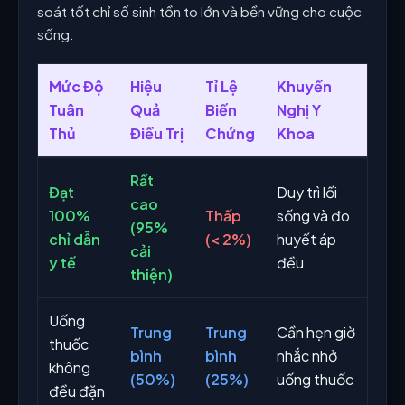
soát tốt chỉ số sinh tồn to lớn và bền vững cho cuộc
sống.
Mức Độ
Hiệu
Tỉ Lệ
Khuyến
Tuân
Quả
Biến
Nghị Y
Thủ
Điều Trị
Chứng
Khoa
Rất
Đạt
Duy trì lối
cao
100%
Thấp
sống và đo
(95%
chỉ dẫn
(< 2%)
huyết áp
cải
y tế
đều
thiện)
Uống
Trung
Trung
Cần hẹn giờ
thuốc
bình
bình
nhắc nhở
không
(50%)
(25%)
uống thuốc
đều đặn