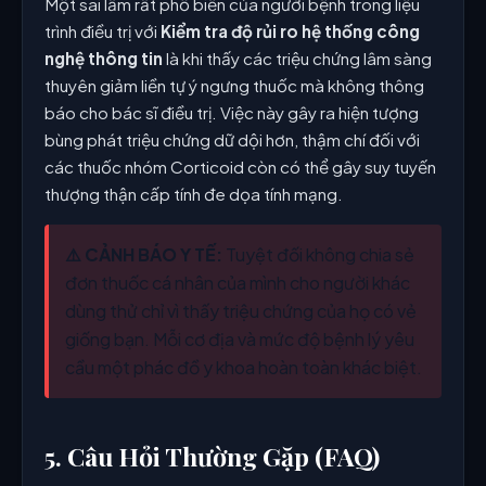
Một sai lầm rất phổ biến của người bệnh trong liệu
trình điều trị với
Kiểm tra độ rủi ro hệ thống công
nghệ thông tin
là khi thấy các triệu chứng lâm sàng
thuyên giảm liền tự ý ngưng thuốc mà không thông
báo cho bác sĩ điều trị. Việc này gây ra hiện tượng
bùng phát triệu chứng dữ dội hơn, thậm chí đối với
các thuốc nhóm Corticoid còn có thể gây suy tuyến
thượng thận cấp tính đe dọa tính mạng.
⚠️ CẢNH BÁO Y TẾ:
Tuyệt đối không chia sẻ
đơn thuốc cá nhân của mình cho người khác
dùng thử chỉ vì thấy triệu chứng của họ có vẻ
giống bạn. Mỗi cơ địa và mức độ bệnh lý yêu
cầu một phác đồ y khoa hoàn toàn khác biệt.
5. Câu Hỏi Thường Gặp (FAQ)