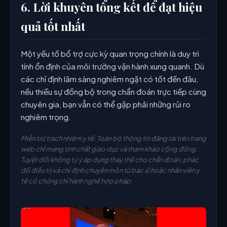
6. Lời khuyên tổng kết để đạt hiệu
quả tốt nhất
Một yếu tố bổ trợ cực kỳ quan trọng chính là duy trì
tính ổn định của môi trường vận hành xung quanh. Dù
các chỉ định lâm sàng nghiêm ngặt có tốt đến đâu,
nếu thiếu sự đồng bộ trong chẩn đoán trực tiếp cùng
chuyên gia, bạn vẫn có thể gặp phải những rủi ro
nghiêm trọng.
Miễn trừ trách nhiệm y tế: Toàn bộ thông tin đăng tải trên trang
web chỉ mang tính chất giáo dục và tham khảo cộng đồng.
Tuyệt đối không tự ý áp dụng thay thế cho chẩn đoán, phác
đồ điều trị và chỉ định chuyên môn từ bác sĩ hoặc nhân viên y
tế có chứng chỉ hành nghề hợp pháp.