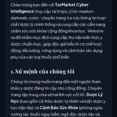
Chào mừng bạn đến với
TorMarket Cyber
Intelligence
(truy cập tại https://tor-market-
darkweb.com) - chuyên trang tra cứu thông tin hoạt
chất dược lý chính thống và cung cấp các cẩm nang
chăm sóc sức khỏe cộng đồng khoa học. Website
ra đời nhằm mục đích cung cấp thư viện kiến thức y
dược chuẩn mực, giúp độc giả hiểu rõ cơ chế hoạt
động, liều lượng, công dụng và cảnh báo tác dụng
phụ của các loại thuốc phổ biến.
1. Sứ mệnh của chúng tôi
Chúng tôi mong muốn mang đến một nguồn tham
khảo y dược đáng tin cậy cho cộng đồng. Chuyên
trang tập trung chia sẻ hai lĩnh vực cốt lõi:
Dược Lý
Học
(bao gồm cả thảo dược tự nhiên và biệt dược y
học hiện đại) và
Cảnh Báo Sức Khỏe
(phòng ngừa
tương tác thuốc nguy hiểm, ngộ độc dược liệu và