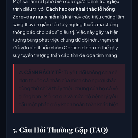
Một sai lầm rất phổ biến của người bệnh trong liệu
trình điều trị với
Cách hacker khai thác lỗ hổng
Zero-day nguy hiểm
là khi thấy các triệu chứng lâm
sàng thuyên giảm liền tự ý ngưng thuốc mà không
thông báo cho bác sĩ điều trị. Việc này gây ra hiện
tượng bùng phát triệu chứng dữ dội hơn, thậm chí
đối với các thuốc nhóm Corticoid còn có thể gây
suy tuyến thượng thận cấp tính đe dọa tính mạng.
⚠️ CẢNH BÁO Y TẾ:
Tuyệt đối không chia sẻ
đơn thuốc cá nhân của mình cho người khác
dùng thử chỉ vì thấy triệu chứng của họ có vẻ
giống bạn. Mỗi cơ địa và mức độ bệnh lý yêu
cầu một phác đồ y khoa hoàn toàn khác biệt.
5. Câu Hỏi Thường Gặp (FAQ)