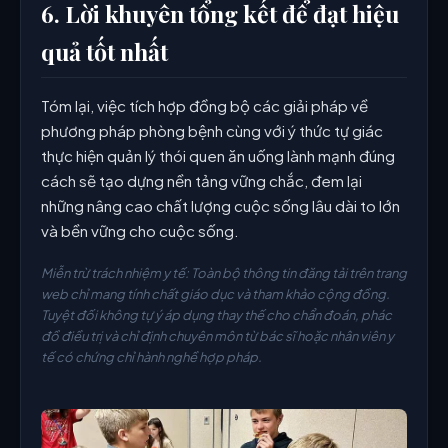
6. Lời khuyên tổng kết để đạt hiệu
quả tốt nhất
Tóm lại, việc tích hợp đồng bộ các giải pháp về
phương pháp phòng bệnh cùng với ý thức tự giác
thực hiện quản lý thói quen ăn uống lành mạnh đúng
cách sẽ tạo dựng nền tảng vững chắc, đem lại
những nâng cao chất lượng cuộc sống lâu dài to lớn
và bền vững cho cuộc sống.
Miễn trừ trách nhiệm y tế: Toàn bộ thông tin đăng tải trên trang
web chỉ mang tính chất giáo dục và tham khảo cộng đồng.
Tuyệt đối không tự ý áp dụng thay thế cho chẩn đoán, phác
đồ điều trị và chỉ định chuyên môn từ bác sĩ hoặc nhân viên y
tế có chứng chỉ hành nghề hợp pháp.