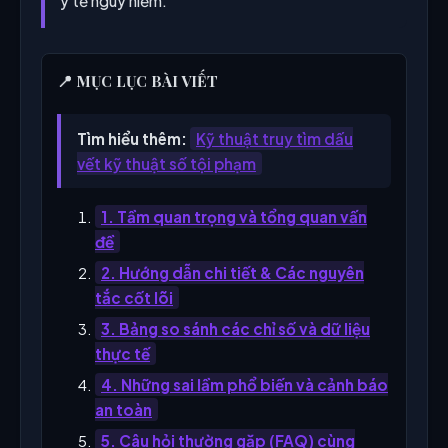
y tế nguy hiểm.
📍 MỤC LỤC BÀI VIẾT
Tìm hiểu thêm:
Kỹ thuật truy tìm dấu
vết kỹ thuật số tội phạm
1. Tầm quan trọng và tổng quan vấn
đề
2. Hướng dẫn chi tiết & Các nguyên
tắc cốt lõi
3. Bảng so sánh các chỉ số và dữ liệu
thực tế
4. Những sai lầm phổ biến và cảnh báo
an toàn
5. Câu hỏi thường gặp (FAQ) cùng