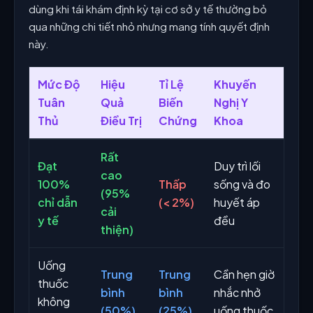
dùng khi tái khám định kỳ tại cơ sở y tế thường bỏ
qua những chi tiết nhỏ nhưng mang tính quyết định
này.
Mức Độ
Hiệu
Tỉ Lệ
Khuyến
Tuân
Quả
Biến
Nghị Y
Thủ
Điều Trị
Chứng
Khoa
Rất
Đạt
Duy trì lối
cao
100%
Thấp
sống và đo
(95%
chỉ dẫn
(< 2%)
huyết áp
cải
y tế
đều
thiện)
Uống
Trung
Trung
Cần hẹn giờ
thuốc
bình
bình
nhắc nhở
không
(50%)
(25%)
uống thuốc