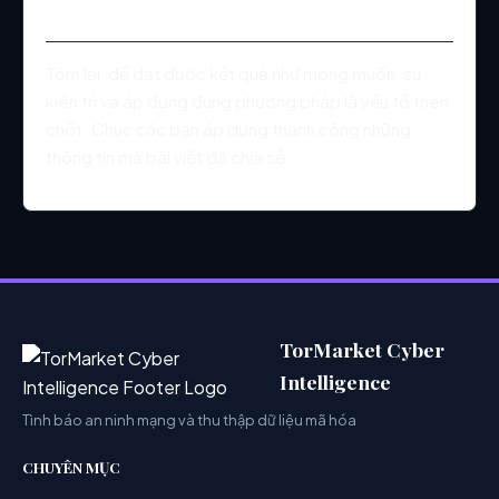
Tổng kết
Tóm lại, để đạt được kết quả như mong muốn, sự
kiên trì và áp dụng đúng phương pháp là yếu tố then
chốt. Chúc các bạn áp dụng thành công những
thông tin mà bài viết đã chia sẻ.
TorMarket Cyber
Intelligence
Tình báo an ninh mạng và thu thập dữ liệu mã hóa
CHUYÊN MỤC