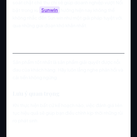
soát chặt chẽ thu chi sẽ giúp doanh nghiệp vượt Nổi
bật trong xu
Sunwin
hướng hiện nay không thể
không nhắc đến Sun win như một giải pháp tuyệt vời.
qua những giai đoạn khó khăn nhất.
Thấu hiểu nhu cầu khách hàng
Sản phẩm tốt nhất là sản phẩm giải quyết được nỗi
đau của khách hàng. Hãy luôn lắng nghe phản hồi và
cải tiến không ngừng.
Lưu ý quan trọng
Khi thực hiện bất cứ kế hoạch nào, việc đánh giá liên
tục hiệu quả sẽ giúp bạn điều chỉnh kịp thời những rủi
ro phát sinh.