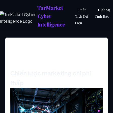
TorMarket
Phân
Dịch Vụ
Cyber
Tích Dữ
Tình Báo
Liệu
Intelligence
Chiến lược marketing
chi phí thấp
Chiến lược marketing chi phí
thấp